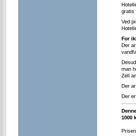
Hotell
gratis 
Ved pi
Hotell
For ik
Der ar
vandf
Desude
man he
Zell a
Der ar
Der er
Denne 
1000 k
Prisen