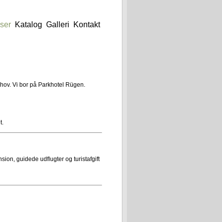
jser
Katalog
Galleri
Kontakt
behov. Vi bor på Parkhotel Rügen.
t.
ion, guidede udflugter og turistafgift