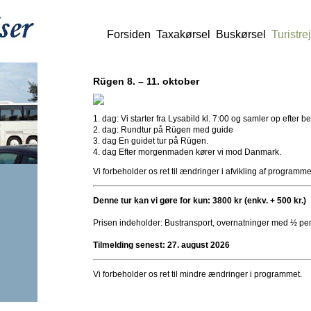
Forsiden
Taxakørsel
Buskørsel
Turistre
Rügen 8. – 11. oktober
1. dag: Vi starter fra Lysabild kl. 7:00 og samler op efter 
2. dag: Rundtur på Rügen med guide
3. dag En guidet tur på Rügen.
4. dag Efter morgenmaden kører vi mod Danmark.
Vi forbeholder os ret til ændringer i afvikling af programme
Denne tur kan vi gøre for kun: 3800 kr (enkv. + 500 kr.)
Prisen indeholder: Bustransport, overnatninger med ½ pens
Tilmelding senest: 27. august 2026
Vi forbeholder os ret til mindre ændringer i programmet.